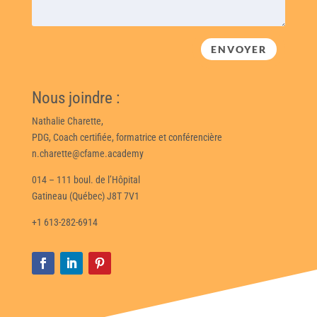
ENVOYER
Nous joindre :
Nathalie Charette,
PDG, Coach certifiée, formatrice et conférencière
n.charette@cfame.academy
014 – 111 boul. de l’Hôpital
Gatineau (Québec) J8T 7V1
+1 613-282-6914