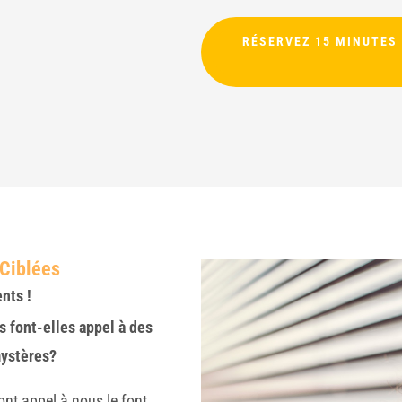
RÉSERVEZ 15 MINUTES
 Ciblées
ents !
s font-elles appel à des
mystères?
font appel à nous le font