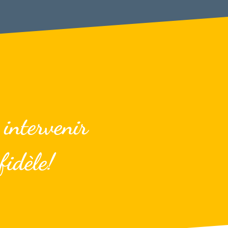
 intervenir
fidèle!