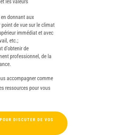
et les valeurs
, en donnant aux
 point de vue sur le climat
 supérieur immédiat et avec
ail, etc.;
t d’obtenir de
ment professionnel, de la
sance.
s vous accompagner comme
 les ressources pour vous
POUR DISCUTER DE VOS