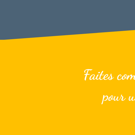
Faites com
pour u