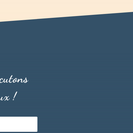
cutons
ux !