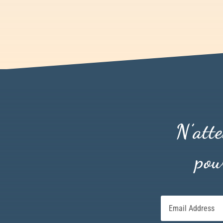
N’att
pou