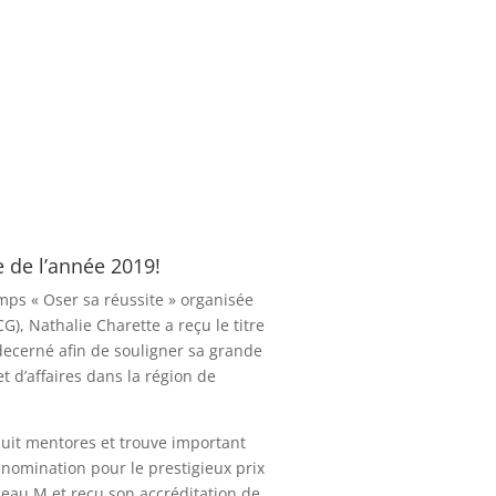
 de l’année 2019!
emps « Oser sa réussite » organisée
, Nathalie Charette a reçu le titre
 decerné afin de souligner sa grande
 d’affaires dans la région de
 huit mentores et trouve important
 nomination pour le prestigieux prix
seau M et reçu son accréditation de