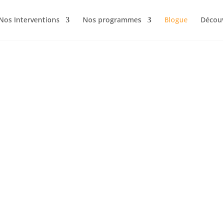
Nos Interventions
Nos programmes
Blogue
Décou
Blogue
Ressources pour dirigeants
Je m'inscris à l'infolettre