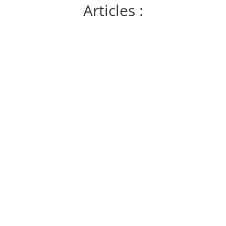
Articles :
s de collaboration, de mobilisation et de
personnes et pas d’autres? Plusieurs facteurs
expliquent en totalité ces écarts. Que ce soit des...